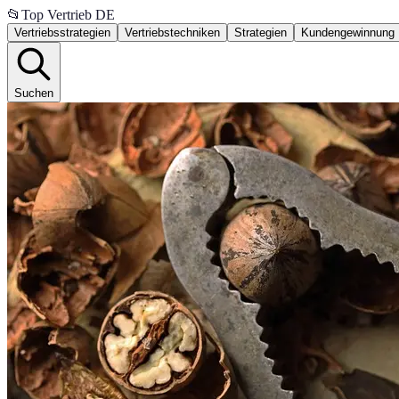
📂
Top Vertrieb DE
Vertriebsstrategien
Vertriebstechniken
Strategien
Kundengewinnung
Suchen