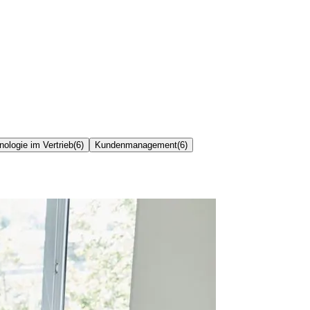
nologie im Vertrieb
(
6
)
Kundenmanagement
(
6
)