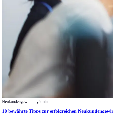
Neukundengewinnung
6
min
10 bewährte Tipps zur erfolgreichen Neukundengewi