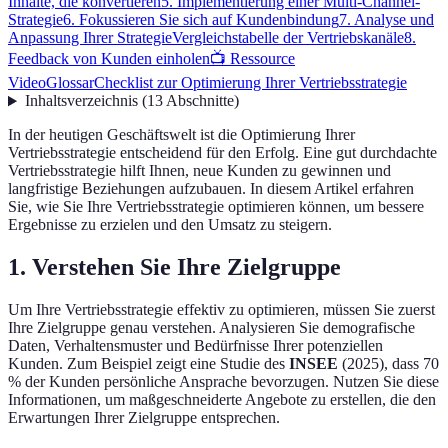
Inhalte, die konvertieren
5. Implementierung einer Multi-Channel-
Strategie
6. Fokussieren Sie sich auf Kundenbindung
7. Analyse und
Anpassung Ihrer Strategie
Vergleichstabelle der Vertriebskanäle
8.
Feedback von Kunden einholen
📺 Ressource
Video
Glossar
Checklist zur Optimierung Ihrer Vertriebsstrategie
Inhaltsverzeichnis
(
13
Abschnitte
)
In der heutigen Geschäftswelt ist die Optimierung Ihrer
Vertriebsstrategie entscheidend für den Erfolg. Eine gut durchdachte
Vertriebsstrategie hilft Ihnen, neue Kunden zu gewinnen und
langfristige Beziehungen aufzubauen. In diesem Artikel erfahren
Sie, wie Sie Ihre Vertriebsstrategie optimieren können, um bessere
Ergebnisse zu erzielen und den Umsatz zu steigern.
1. Verstehen Sie Ihre Zielgruppe
Um Ihre Vertriebsstrategie effektiv zu optimieren, müssen Sie zuerst
Ihre Zielgruppe genau verstehen. Analysieren Sie demografische
Daten, Verhaltensmuster und Bedürfnisse Ihrer potenziellen
Kunden. Zum Beispiel zeigt eine Studie des
INSEE
(2025), dass 70
% der Kunden persönliche Ansprache bevorzugen. Nutzen Sie diese
Informationen, um maßgeschneiderte Angebote zu erstellen, die den
Erwartungen Ihrer Zielgruppe entsprechen.