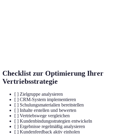
CRM-
Software zur Verwaltung von Kundenbeziehungen
System
und zugehörigen Daten.
Leistungskennzahlen zur Messung des Erfolgs
KPIs
verschiedener Aktivitäten.
Content
Marketing-Strategie zur Erstellung und Verbreitung
Marketing
von wertvollen Inhalten.
Checklist zur Optimierung Ihrer
Vertriebsstrategie
[ ] Zielgruppe analysieren
[ ] CRM-System implementieren
[ ] Schulungsmaterialien bereitstellen
[ ] Inhalte erstellen und bewerten
[ ] Vertriebswege vergleichen
[ ] Kundenbindungsstrategien entwickeln
[ ] Ergebnisse regelmäßig analysieren
[ ] Kundenfeedback aktiv einholen