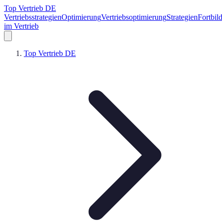
Top Vertrieb DE
Vertriebsstrategien
Optimierung
Vertriebsoptimierung
Strategien
Fortbil
im Vertrieb
Top Vertrieb DE