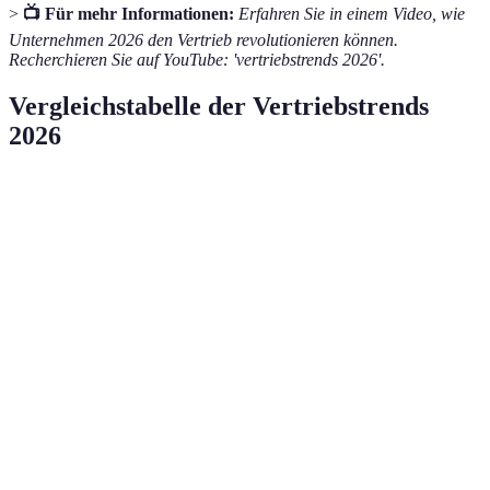
>
📺 Für mehr Informationen:
Erfahren Sie in einem Video, wie
Unternehmen 2026 den Vertrieb revolutionieren können.
Recherchieren Sie auf YouTube: 'vertriebstrends 2026'.
Vergleichstabelle der Vertriebstrends
2026
Trend
Vorteile
Herausforderungen
Hyper-
Höhere
Datensicherheit
Personalisierung
Conversion-Raten
Technische
Remote Selling
Kosteneffizienz
Barrieren
Integration von
Akzeptanz bei
Effizienzsteigerung
S
KI
Mitarbeitern
Omnichannel-
Bessere
Kosten für