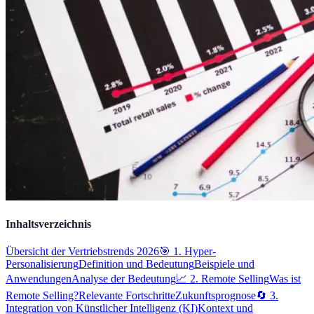
Inhaltsverzeichnis
Übersicht der Vertriebstrends 2026
🎯 1. Hyper-
Personalisierung
Definition und Bedeutung
Beispiele und
Anwendungen
Analyse der Bedeutung
📈 2. Remote Selling
Was ist
Remote Selling?
Relevante Fortschritte
Zukunftsprognose
🔄 3.
Integration von Künstlicher Intelligenz (KI)
Kontext und