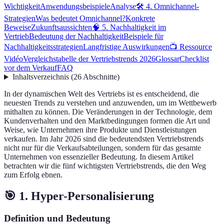
Wichtigkeit
Anwendungsbeispiele
Analyse
🛠️ 4. Omnichannel-
Strategien
Was bedeutet Omnichannel?
Konkrete
Beweise
Zukunftsaussichten
🧠 5. Nachhaltigkeit im
Vertrieb
Bedeutung der Nachhaltigkeit
Beispiele für
Nachhaltigkeitsstrategien
Langfristige Auswirkungen
📺 Ressource
Vidéo
Vergleichstabelle der Vertriebstrends 2026
Glossar
Checklist
vor dem Verkauf
FAQ
Inhaltsverzeichnis
(
26
Abschnitte
)
In der dynamischen Welt des Vertriebs ist es entscheidend, die
neuesten Trends zu verstehen und anzuwenden, um im Wettbewerb
mithalten zu können. Die Veränderungen in der Technologie, dem
Kundenverhalten und den Marktbedingungen formen die Art und
Weise, wie Unternehmen ihre Produkte und Dienstleistungen
verkaufen. Im Jahr 2026 sind die bedeutendsten Vertriebstrends
nicht nur für die Verkaufsabteilungen, sondern für das gesamte
Unternehmen von essenzieller Bedeutung. In diesem Artikel
betrachten wir die fünf wichtigsten Vertriebstrends, die den Weg
zum Erfolg ebnen.
🎯 1. Hyper-Personalisierung
Definition und Bedeutung