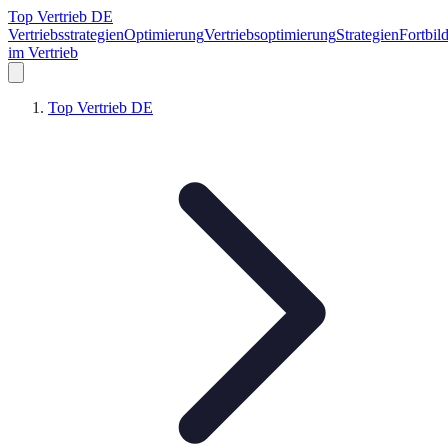
Top Vertrieb DE
Vertriebsstrategien
Optimierung
Vertriebsoptimierung
Strategien
Fortbil
im Vertrieb
Top Vertrieb DE