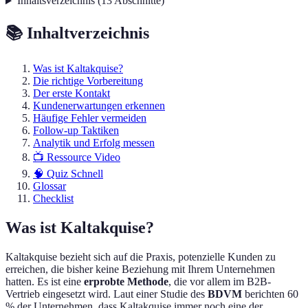
Inhaltsverzeichnis
(
13
Abschnitte
)
📚 Inhaltverzeichnis
Was ist Kaltakquise?
Die richtige Vorbereitung
Der erste Kontakt
Kundenerwartungen erkennen
Häufige Fehler vermeiden
Follow-up Taktiken
Analytik und Erfolg messen
📺 Ressource Video
🧠 Quiz Schnell
Glossar
Checklist
Was ist Kaltakquise?
Kaltakquise bezieht sich auf die Praxis, potenzielle Kunden zu
erreichen, die bisher keine Beziehung mit Ihrem Unternehmen
hatten. Es ist eine
erprobte Methode
, die vor allem im B2B-
Vertrieb eingesetzt wird. Laut einer Studie des
BDVM
berichten 60
% der Unternehmen, dass Kaltakquise immer noch eine der