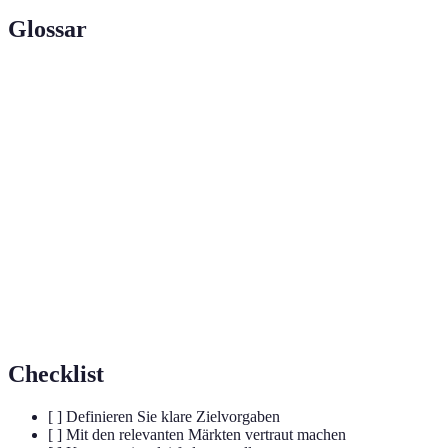
Glossar
Terme
Definition
Der Vorgang des Erstkontakts mit potenziellen
Kaltakquise
Kunden ohne vorherige Beziehung.
Customer Relationship Management, ein
CRM-System
Werkzeug zur Verwaltung von
Kundenbeziehungen.
Der Prozentsatz der Kontakte, die in zahlende
Konversionsrate
Kunden umgewandelt werden.
Checklist
[ ] Definieren Sie klare Zielvorgaben
[ ] Mit den relevanten Märkten vertraut machen