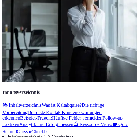
Inhaltsverzeichnis
📚 Inhaltverzeichnis
Was ist Kaltakquise?
Die richtige
Vorbereitung
Der erste Kontakt
Kundenerwartungen
erkennen
Beispiel-Fragen:
Häufige Fehler vermeiden
Follow-up
Taktiken
Analytik und Erfolg messen
📺 Ressource Video
🧠 Quiz
Schnell
Glossar
Checklist