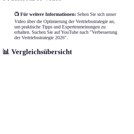
📺 Für weitere Informationen:
Sehen Sie sich unser
Video über die Optimierung der Vertriebsstrategie an,
um praktische Tipps und Expertenmeinungen zu
erhalten. Suchen Sie auf YouTube nach "Verbesserung
der Vertriebsstrategie 2026".
📊 Vergleichsübersicht
Kriterien
Technik A
Technik B
Technik C
Datenanalyse
Hoch
Mittel
Niedrig
Schulungsangebot
Regelmäßig
Häufig
Selten