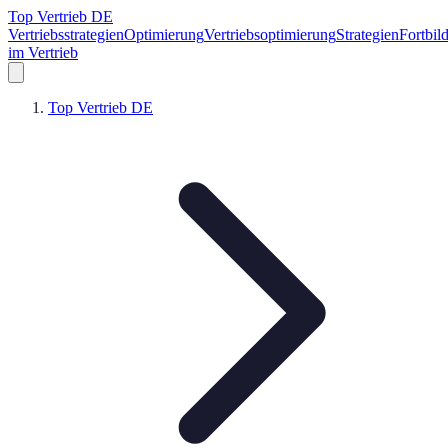
Top Vertrieb DE
Vertriebsstrategien
Optimierung
Vertriebsoptimierung
Strategien
Fortbil
im Vertrieb
Top Vertrieb DE