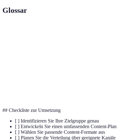
Glossar
Terme
Definition
Conversion-
Prozentsatz der Besucher, die eine gewünschte
Rate
Aktion ausführen
Potenzieller Kunde, der Interesse an einem Produkt
Lead
oder Dienstleistung zeigt
Suchmaschinenoptimierung, um die Sichtbarkeit
SEO
einer Website in Suchmaschinen zu erhöhen
## Checkliste zur Umsetzung
[ ] Identifizieren Sie Ihre Zielgruppe genau
[ ] Entwickeln Sie einen umfassenden Content-Plan
[ ] Wählen Sie passende Content-Formate aus
[ ] Planen Sie die Verteilung über geeignete Kanäle