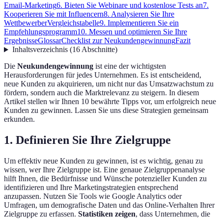
Email-Marketing
6. Bieten Sie Webinare und kostenlose Tests an
7.
Kooperieren Sie mit Influencern
8. Analysieren Sie Ihre
Wettbewerber
Vergleichstabelle
9. Implementieren Sie ein
Empfehlungsprogramm
10. Messen und optimieren Sie Ihre
Ergebnisse
Glossar
Checklist zur Neukundengewinnung
Fazit
Inhaltsverzeichnis
(
16
Abschnitte
)
Die
Neukundengewinnung
ist eine der wichtigsten
Herausforderungen für jedes Unternehmen. Es ist entscheidend,
neue Kunden zu akquirieren, um nicht nur das Umsatzwachstum zu
fördern, sondern auch die Marktrelevanz zu steigern. In diesem
Artikel stellen wir Ihnen 10 bewährte Tipps vor, um erfolgreich neue
Kunden zu gewinnen. Lassen Sie uns diese Strategien gemeinsam
erkunden.
1. Definieren Sie Ihre Zielgruppe
Um effektiv neue Kunden zu gewinnen, ist es wichtig, genau zu
wissen, wer Ihre Zielgruppe ist. Eine genaue Zielgruppenanalyse
hilft Ihnen, die Bedürfnisse und Wünsche potenzieller Kunden zu
identifizieren und Ihre Marketingstrategien entsprechend
anzupassen. Nutzen Sie Tools wie Google Analytics oder
Umfragen, um demografische Daten und das Online-Verhalten Ihrer
Zielgruppe zu erfassen.
Statistiken zeigen
, dass Unternehmen, die