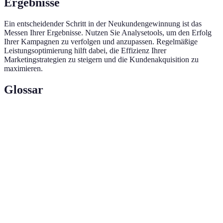
Ergebnisse
Ein entscheidender Schritt in der Neukundengewinnung ist das
Messen Ihrer Ergebnisse. Nutzen Sie Analysetools, um den Erfolg
Ihrer Kampagnen zu verfolgen und anzupassen. Regelmäßige
Leistungsoptimierung hilft dabei, die Effizienz Ihrer
Marketingstrategien zu steigern und die Kundenakquisition zu
maximieren.
Glossar
Terme
Definition
Der Prozess zur Akquise neuer Kunden
Neukundengewinnung
in einem Unternehmen.
Suchmaschinenoptimierung zur
SEO
Verbesserung der Sichtbarkeit.
Marketingstrategie, die auf der
Content-Marketing
Erstellung wertvoller Inhalte basiert.