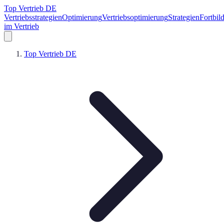
Top Vertrieb DE
Vertriebsstrategien
Optimierung
Vertriebsoptimierung
Strategien
Fortbil
im Vertrieb
Top Vertrieb DE