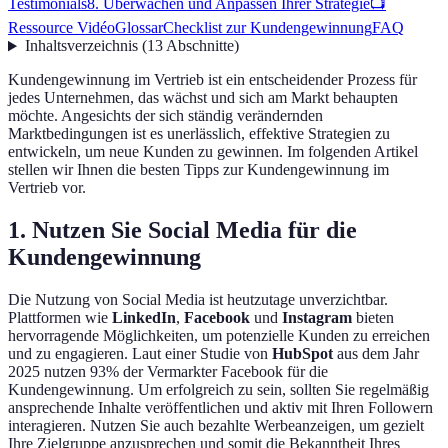
Testimonials
8. Überwachen und Anpassen Ihrer Strategie
📺
Ressource Vidéo
Glossar
Checklist zur Kundengewinnung
FAQ
Inhaltsverzeichnis
(
13
Abschnitte
)
Kundengewinnung im Vertrieb ist ein entscheidender Prozess für
jedes Unternehmen, das wächst und sich am Markt behaupten
möchte. Angesichts der sich ständig verändernden
Marktbedingungen ist es unerlässlich, effektive Strategien zu
entwickeln, um neue Kunden zu gewinnen. Im folgenden Artikel
stellen wir Ihnen die besten Tipps zur Kundengewinnung im
Vertrieb vor.
1. Nutzen Sie Social Media für die
Kundengewinnung
Die Nutzung von Social Media ist heutzutage unverzichtbar.
Plattformen wie
LinkedIn
,
Facebook
und
Instagram
bieten
hervorragende Möglichkeiten, um potenzielle Kunden zu erreichen
und zu engagieren. Laut einer Studie von
HubSpot
aus dem Jahr
2025 nutzen 93% der Vermarkter Facebook für die
Kundengewinnung. Um erfolgreich zu sein, sollten Sie regelmäßig
ansprechende Inhalte veröffentlichen und aktiv mit Ihren Followern
interagieren. Nutzen Sie auch bezahlte Werbeanzeigen, um gezielt
Ihre Zielgruppe anzusprechen und somit die Bekanntheit Ihres