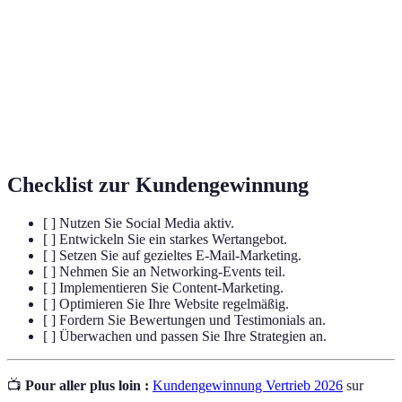
Die spezifischen Vorteile, die ein Produkt
Wertangebot
oder eine Dienstleistung bietet.
Strategien zur Erstellung und Verbreitung
Content-
von wertvollen Inhalten, um Kunden zu
Marketing
gewinnen.
Checklist zur Kundengewinnung
[ ] Nutzen Sie Social Media aktiv.
[ ] Entwickeln Sie ein starkes Wertangebot.
[ ] Setzen Sie auf gezieltes E-Mail-Marketing.
[ ] Nehmen Sie an Networking-Events teil.
[ ] Implementieren Sie Content-Marketing.
[ ] Optimieren Sie Ihre Website regelmäßig.
[ ] Fordern Sie Bewertungen und Testimonials an.
[ ] Überwachen und passen Sie Ihre Strategien an.
📺
Pour aller plus loin :
Kundengewinnung Vertrieb 2026
sur