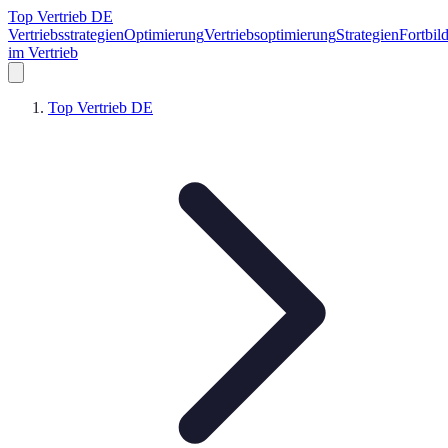
Top Vertrieb DE
Vertriebsstrategien
Optimierung
Vertriebsoptimierung
Strategien
Fortbil
im Vertrieb
Top Vertrieb DE