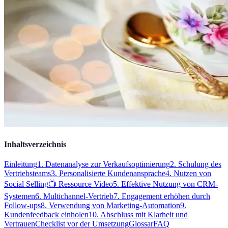
Inhaltsverzeichnis
Einleitung
1. Datenanalyse zur Verkaufsoptimierung
2. Schulung des
Vertriebsteams
3. Personalisierte Kundenansprache
4. Nutzen von
Social Selling
📺 Ressource Video
5. Effektive Nutzung von CRM-
Systemen
6. Multichannel-Vertrieb
7. Engagement erhöhen durch
Follow-ups
8. Verwendung von Marketing-Automation
9.
Kundenfeedback einholen
10. Abschluss mit Klarheit und
Vertrauen
Checklist vor der Umsetzung
Glossar
FAQ