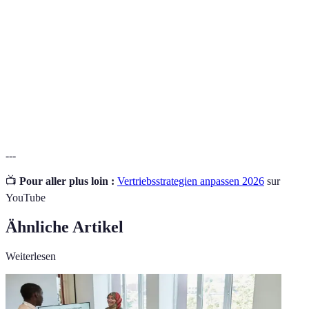
Ein Tool zur Verwaltung der
CRM-System
Kundenbeziehungen und zur Optimierung des
Verkaufsprozesses.
Eine Methode zur Formulierung von Zielen,
SMART-
die spezifisch, messbar, erreichbar, relevant
Methode
und zeitgebunden sind.
---
📺
Pour aller plus loin :
Vertriebsstrategien anpassen 2026
sur
YouTube
Ähnliche Artikel
Weiterlesen