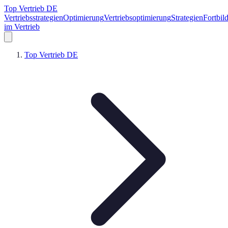
Top Vertrieb DE
Vertriebsstrategien
Optimierung
Vertriebsoptimierung
Strategien
Fortbil
im Vertrieb
Top Vertrieb DE