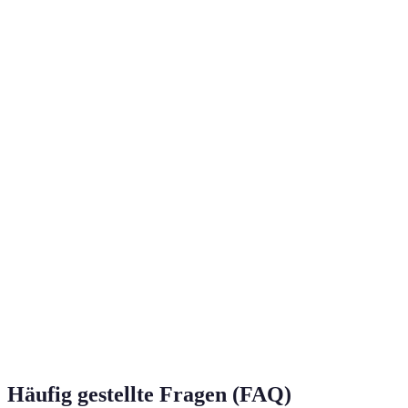
Kriterium
Option A
Option B
Option C
Urteil
Option A
Kosten
Niedrig
Mittel
Hoch
als
Gewinner
Option A
Effektivität
Hoch
Niedrig
Mittel
als
Gewinner
Option A
Flexibilität
Hoch
Niedrig
Mittel
als
Gewinner
Option A
Reichweite
Global
Regional
Lokal
als
Gewinner
Häufig gestellte Fragen (FAQ)