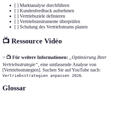
[ ] Marktanalyse durchführen
[ ] Kundenfeedback aufnehmen
[ ] Vertriebsziele definieren
[ ] Vertriebsinstrumente überprüfen
[ ] Schulung des Vertriebsteams planen
📺 Ressource Vidéo
>
📺 Für weitere Informationen:
„Optimierung Ihrer
Vertriebsstrategie“,
eine umfassende Analyse von
[Vertriebsstrategien]. Suchen Sie auf YouTube nach:
.
Vertriebsstrategien anpassen 2026
Glossar
Terme
Definition
Ein Plan, der alle Aspekte des Verkaufs von
Vertriebsstrategie
Produkten oder Dienstleistungen abdeckt.