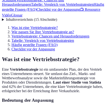
Schulung
Vertriebsstrategie: Chancen und
Herausforderungen
Tabelle: Vergleich von Vertriebsstrategien
Häufig
gestellte Fragen (FAQ)
Checklist vor der Anpassung
📺 Ressource
Vidéo
Glossar
Inhaltsverzeichnis
(
15
Abschnitte
)
Was ist eine Vertriebsstrategie?
Wie passen Sie Ihre Vertriebsstrategie an?
Vertriebsstrategie: Chancen und Herausforderungen
Tabelle: Vergleich von Vertriebsstrategien
Häufig gestellte Fragen (FAQ)
Checklist vor der Anpassung
Was ist eine Vertriebsstrategie?
Eine
Vertriebsstrategie
ist ein umfassender Plan, der den Vertrieb
eines Unternehmens steuert. Sie umfasst das Ziel-, Markt- und
Wettbewerbsanalyse sowie die Markteinführungsstrategie von
Produkten oder Dienstleistungen.
Laut einer Studie von Statista
sind 62% der Unternehmen, die eine klare Vertriebsstrategie haben,
erfolgreicher bei der Erreichung ihrer Verkaufsziele.
Bedeutung der Anpassung