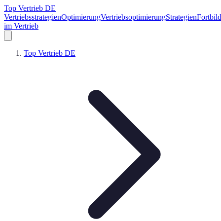
Top Vertrieb DE
Vertriebsstrategien
Optimierung
Vertriebsoptimierung
Strategien
Fortbil
im Vertrieb
Top Vertrieb DE