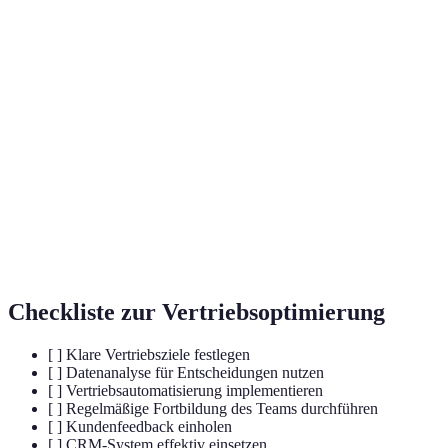
Terme
Definition
Strategischer Prozess zur Verbesserung
Vertriebsoptimierung
der Vertriebsaktivitäten eines
Unternehmens.
Software zur Verwaltung von
CRM-System
Kundenbeziehungen und
Verkaufsprozessen.
Nutzung sozialer Medien zur
Social Selling
Generierung von Verkaufschancen.
Checkliste zur Vertriebsoptimierung
[ ] Klare Vertriebsziele festlegen
[ ] Datenanalyse für Entscheidungen nutzen
[ ] Vertriebsautomatisierung implementieren
[ ] Regelmäßige Fortbildung des Teams durchführen
[ ] Kundenfeedback einholen
[ ] CRM-System effektiv einsetzen