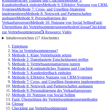
Kontinuierliches Training und Coaching
Methode 5:
Kundenfeedback einholen
Methode 6: Effektive Nutzung von CRM-
Systemen
Methode 7: Cross- und Upselling-Strategien
implementieren
Methode 8: Netzwerk und Partnerschaften
ausbauen
Methode 9: Personalisierung des
Verkaufsprozesses
Methode 10: Nutzung von Social Selling
Fazit:
Überprüfung der Vertriebsoptimierungsmethoden
Glossar
Checkliste
zur Vertriebsoptimierung
📺 Ressource Vidéo
Inhaltsverzeichnis
(
17
Abschnitte
)
Einleitung
Was ist Vertriebsoptimierung?
Methode 1: Klare Vertriebsziele setzen
Methode 2: Datenbasierte Entscheidungen treffen
Methode 3: Vertriebsautomatisierung nutzen
Methode 4: Kontinuierliches Training und Coaching
Methode 5: Kundenfeedback einholen
Methode 6: Effektive Nutzung von CRM-Systemen
Methode 7: Cross- und Upselling-Strategien implementieren
Methode 8: Netzwerk und Partnerschaften ausbauen
Methode 9: Personalisierung des Verkaufsprozesses
Methode 10: Nutzung von Social Selling
Fazit: Überprüfung der Vertriebsoptimierungsmethoden
Glossar
Checkliste zur Vertriebsoptimierung