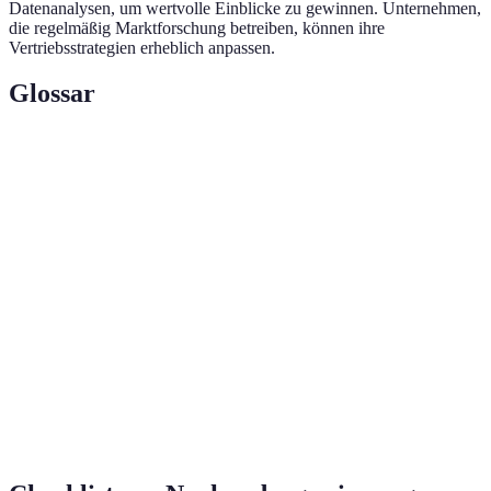
Datenanalysen, um wertvolle Einblicke zu gewinnen. Unternehmen,
die regelmäßig Marktforschung betreiben, können ihre
Vertriebsstrategien erheblich anpassen.
Glossar
Terme
Definition
Der Prozess, neue Kunden für ein
Neukundengewinnung
Produkt oder eine Dienstleistung zu
gewinnen.
Eine Methode, um Leads zu bewerten
Lead-Scoring
und ihre Verkaufsbereitschaft zu messen.
Customer Relationship Management –
CRM
ein System zur Verwaltung von
Kundenbeziehungen und Verkaufsdaten.