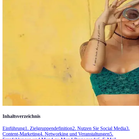
Inhaltsverzeichnis
Einführung
1. Zielgruppendefinition
2. Nutzen Sie Social Media
3.
Content-Marketing
4. Networking und Veranstaltungen
5.