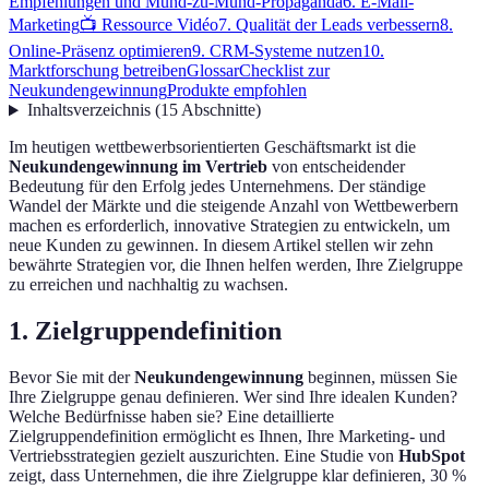
Empfehlungen und Mund-zu-Mund-Propaganda
6. E-Mail-
Marketing
📺 Ressource Vidéo
7. Qualität der Leads verbessern
8.
Online-Präsenz optimieren
9. CRM-Systeme nutzen
10.
Marktforschung betreiben
Glossar
Checklist zur
Neukundengewinnung
Produkte empfohlen
Inhaltsverzeichnis
(
15
Abschnitte
)
Im heutigen wettbewerbsorientierten Geschäftsmarkt ist die
Neukundengewinnung im Vertrieb
von entscheidender
Bedeutung für den Erfolg jedes Unternehmens. Der ständige
Wandel der Märkte und die steigende Anzahl von Wettbewerbern
machen es erforderlich, innovative Strategien zu entwickeln, um
neue Kunden zu gewinnen. In diesem Artikel stellen wir zehn
bewährte Strategien vor, die Ihnen helfen werden, Ihre Zielgruppe
zu erreichen und nachhaltig zu wachsen.
1. Zielgruppendefinition
Bevor Sie mit der
Neukundengewinnung
beginnen, müssen Sie
Ihre Zielgruppe genau definieren. Wer sind Ihre idealen Kunden?
Welche Bedürfnisse haben sie? Eine detaillierte
Zielgruppendefinition ermöglicht es Ihnen, Ihre Marketing- und
Vertriebsstrategien gezielt auszurichten. Eine Studie von
HubSpot
zeigt, dass Unternehmen, die ihre Zielgruppe klar definieren, 30 %