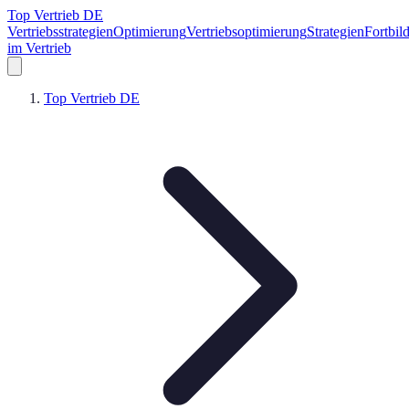
Top Vertrieb DE
Vertriebsstrategien
Optimierung
Vertriebsoptimierung
Strategien
Fortbil
im Vertrieb
Top Vertrieb DE