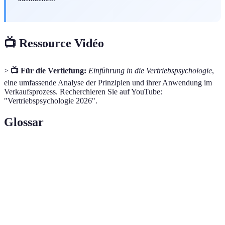
📺 Ressource Vidéo
>
📺 Für die Vertiefung:
Einführung in die Vertriebspsychologie
,
eine umfassende Analyse der Prinzipien und ihrer Anwendung im
Verkaufsprozess. Recherchieren Sie auf YouTube:
"Vertriebspsychologie 2026".
Glossar
Terme
Definition
Prozess der Schaffung von Vertrauen
Vertrauensaufbau
zwischen Verkäufer und Käufer.
Emotionale
Nutzung emotionaler Reize zur
Ansprache
Beeinflussung von Kaufentscheidungen.