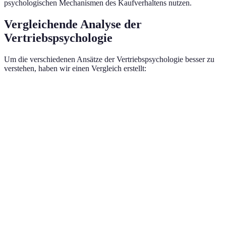
psychologischen Mechanismen des Kaufverhaltens nutzen.
Vergleichende Analyse der
Vertriebspsychologie
Um die verschiedenen Ansätze der Vertriebspsychologie besser zu
verstehen, haben wir einen Vergleich erstellt:
Ansatz
Zielgruppe
Techniken
Emotionale
Storytelling,
Konsumenten
Ansprache
Testimonials
Rationale
Daten, Fakten, ROI-
Geschäftskunden
Argumentation
Berechnung