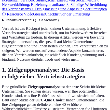
exzellenten Service
6. Strategischer Einsatz von Social Media
7.
Netzwerkbildung: Beziehungen aufbauen
8. Ständige Weiterbildung
des Vertriebsteams
9. Erfolgsmessung und Anpassung der Strategien
📺 Ressource Vidéo
Glossar
Checklist vor der Umsetzung
Inhaltsverzeichnis
(
13
Abschnitte
)
Vertrieb ist das Rückgrat jeder kleinen Unternehmung. Effektive
Vertriebsstrategien sind unerlässlich, um im Wettbewerb zu bestehen
und Wachstum zu fördern. In diesem Artikel werden wir bewährte
Strategien untersuchen, die speziell auf kleine Unternehmen
zugeschnitten sind und Ihnen helfen können, Ihre Verkaufszahlen zu
steigern. Wir werden uns auf verschiedene Aspekte konzentrieren,
die den Vertrieb ankurbeln, einschließlich Kundengewinnung und -
bindung, Nutzung digitaler Tools und vieles mehr.
1. Zielgruppenanalyse: Die Basis
erfolgreicher Vertriebsstrategien
Eine gründliche
Zielgruppenanalyse
ist der erste Schritt für kleine
Unternehmen. Sie sollten genau wissen, wer Ihre potenziellen
Kunden sind, was ihre Bedürfnisse sind und wo sie sich aufhalten.
Laut einer Studie der
UFC-Que Choisir
haben Unternehmen, die
ihre Zielgruppe genau definieren, eine 40 % höhere
Wahrscheinlichkeit, Umsätze zu steigern. Verwenden Sie Umfragen,