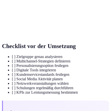
Key Performance Indicators - Kennzahlen zur
KPIs
Messung des Erfolgs in einem Prozess.
Aufbau von Beziehungen zu anderen Personen oder
Networking
Unternehmen in einer Branche.
Checklist vor der Umsetzung
[ ] Zielgruppe genau analysieren
[ ] Multichannel-Strategien definieren
[ ] Personalisierungsoption festlegen
[ ] Digitale Tools integrieren
[ ] Kundenservicestandards festlegen
[ ] Social Media Aktivität planen
[ ] Netzwerkveranstaltungen wählen
[ ] Schulungen regelmäßig durchführen
[ ] KPIs zur Leistungsmessung bestimmen