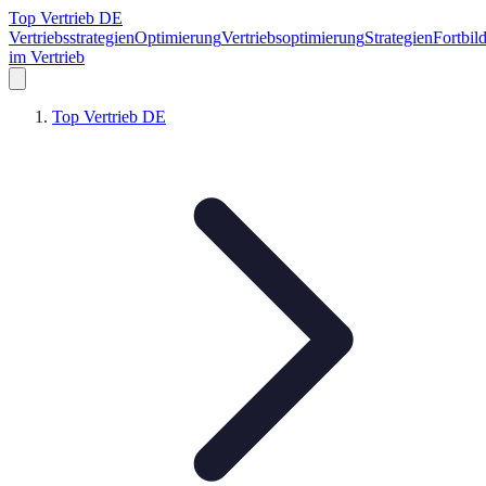
Top Vertrieb DE
Vertriebsstrategien
Optimierung
Vertriebsoptimierung
Strategien
Fortbil
im Vertrieb
Top Vertrieb DE