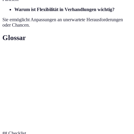
Warum ist Flexibilität in Verhandlungen wichtig?
Sie ermöglicht Anpassungen an unerwartete Herausforderungen
oder Chancen.
Glossar
Terme
Definition
SWOT-
Methode zur Bewertung von Stärken, Schwächen,
Analyse
Chancen und Risiken
Harvard-
Verhandlungsstrategie, die auf Kompromisse und
Methode
Win-Win-Lösungen basiert
Win-Win-
Ergebnis, bei dem beide Partner von der
Situation
Zusammenarbeit profitieren
## Checklist