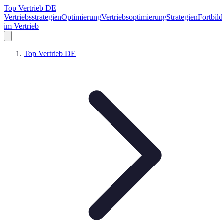
Top Vertrieb DE
Vertriebsstrategien
Optimierung
Vertriebsoptimierung
Strategien
Fortbil
im Vertrieb
Top Vertrieb DE