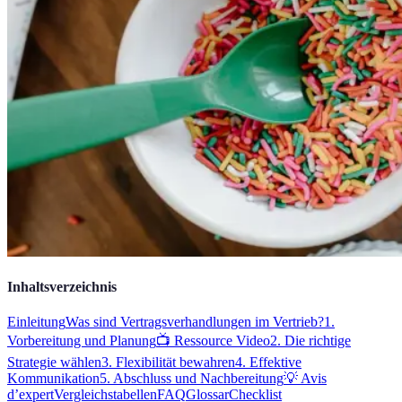
Inhaltsverzeichnis
Einleitung
Was sind Vertragsverhandlungen im Vertrieb?
1.
Vorbereitung und Planung
📺 Ressource Video
2. Die richtige
Strategie wählen
3. Flexibilität bewahren
4. Effektive
Kommunikation
5. Abschluss und Nachbereitung
💡 Avis
d’expert
Vergleichstabellen
FAQ
Glossar
Checklist