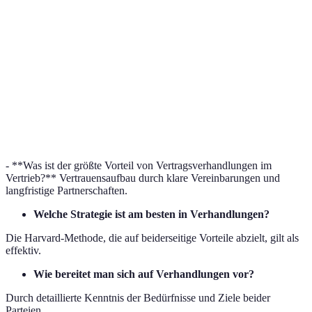
Leistung
80%
90%
85%
1,5
Lieferzeit
1 Woche
2 Wochen
Wochen
Kundenzufriedenheit
4/5
5/5
4,5/5
- **Was ist der größte Vorteil von Vertragsverhandlungen im
Vertrieb?** Vertrauensaufbau durch klare Vereinbarungen und
langfristige Partnerschaften.
Welche Strategie ist am besten in Verhandlungen?
Die Harvard-Methode, die auf beiderseitige Vorteile abzielt, gilt als
effektiv.
Wie bereitet man sich auf Verhandlungen vor?
Durch detaillierte Kenntnis der Bedürfnisse und Ziele beider
Parteien.