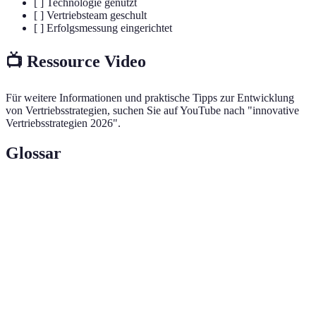
[ ] Technologie genutzt
[ ] Vertriebsteam geschult
[ ] Erfolgsmessung eingerichtet
📺 Ressource Video
Für weitere Informationen und praktische Tipps zur Entwicklung
von Vertriebsstrategien, suchen Sie auf YouTube nach "innovative
Vertriebsstrategien 2026".
Glossar
Terme
Definition
Die Plattform oder Methode, über die Produkte
Vertriebskanal
oder Dienstleistungen verkauft werden.
Wert
Das einzigartige Angebot oder die Vorteile, die
proposition
ein Produkt einem Kunden bietet.