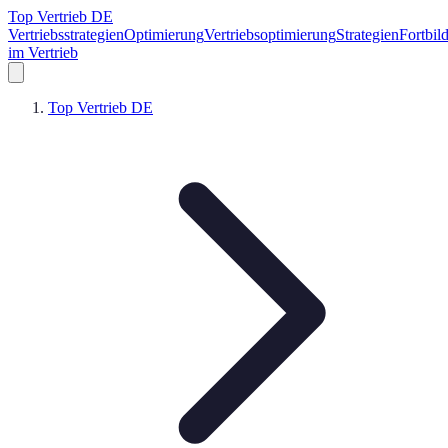
Top Vertrieb DE
Vertriebsstrategien
Optimierung
Vertriebsoptimierung
Strategien
Fortbil
im Vertrieb
Top Vertrieb DE