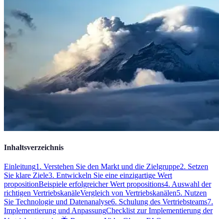
Inhaltsverzeichnis
Einleitung
1. Verstehen Sie den Markt und die Zielgruppe
2. Setzen
Sie klare Ziele
3. Entwickeln Sie eine einzigartige Wert
proposition
Beispiele erfolgreicher Wert propositions
4. Auswahl der
richtigen Vertriebskanäle
Vergleich von Vertriebskanälen
5. Nutzen
Sie Technologie und Datenanalyse
6. Schulung des Vertriebsteams
7.
Implementierung und Anpassung
Checklist zur Implementierung der