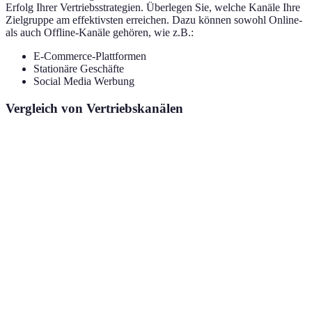
Erfolg Ihrer Vertriebsstrategien. Überlegen Sie, welche Kanäle Ihre
Zielgruppe am effektivsten erreichen. Dazu können sowohl Online-
als auch Offline-Kanäle gehören, wie z.B.:
E-Commerce-Plattformen
Stationäre Geschäfte
Social Media Werbung
Vergleich von Vertriebskanälen
Vertriebskanal
Vorteile
Nachteile
Kontext
Breite
Hohe
E-
Online-Shop
Reichweite &
Konkurrenz
Commerce
24/7 erreichbar
Höhere
Persönlicher
Lokale
Einzelhandel
Kosten für
Kontakt
Märkte
Mieten
Interaktive
Modernes
Soziale Medien
Zeitintensiv