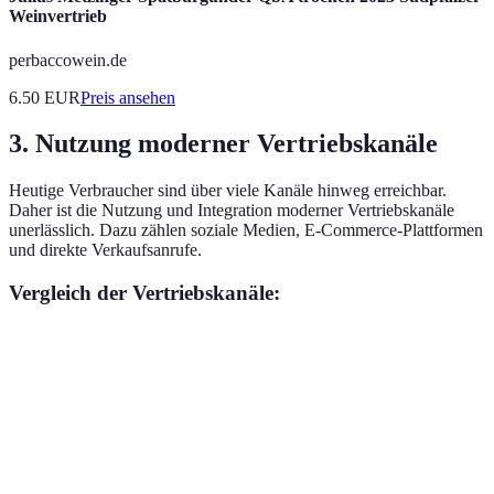
Weinvertrieb
perbaccowein.de
6.50
EUR
Preis ansehen
3. Nutzung moderner Vertriebskanäle
Heutige Verbraucher sind über viele Kanäle hinweg erreichbar.
Daher ist die Nutzung und Integration moderner Vertriebskanäle
unerlässlich. Dazu zählen soziale Medien, E-Commerce-Plattformen
und direkte Verkaufsanrufe.
Vergleich der Vertriebskanäle:
Kanal
Vorteile
Nachteile
Empfehlenswer
Hohe
Soziale
Markenaufbau,
Reichweite,
Zeitintensiv
Medien
Engagement
Interaktivität