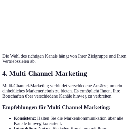
Geringe
Bequemlichkeit,
Aktionsangebot
E-Commerce
persönliche
24/7 Zugang
Verkäufe
Note
Direkter
Hohe
B2B, hochpreis
Direktvertrieb
Kundenkontakt
Kosten
Produkte
Die Wahl des richtigen Kanals hängt von Ihrer Zielgruppe und Ihren
Vertriebszielen ab.
4. Multi-Channel-Marketing
Multi-Channel-Marketing verbindet verschiedene Ansätze, um ein
einheitliches Markenerlebnis zu bieten. Es ermöglicht Ihnen, Ihre
Botschaften über verschiedene Kanäle hinweg zu verbreiten.
Empfehlungen für Multi-Channel-Marketing:
Konsistenz
: Halten Sie die Markenkommunikation über alle
Kanäle hinweg konsistent.
Interaktion
: Nutzen Sie jeden Kanal, um mit Ihrer