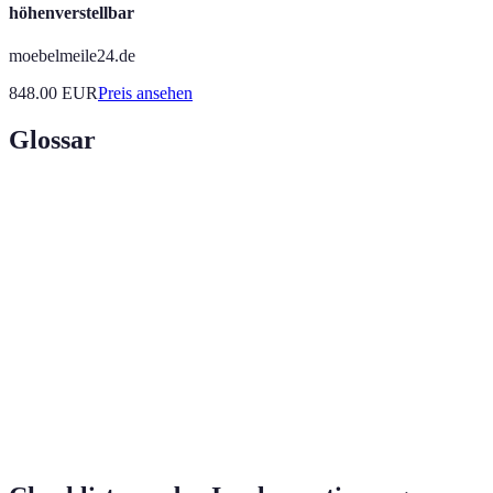
höhenverstellbar
moebelmeile24.de
848.00
EUR
Preis ansehen
Glossar
Term
Definition
Der Prozess des Gewinnens neuer Kunden
Kundengewinnung
für ein Unternehmen.
Die Aufteilung einer Zielgruppe in kleinere,
Segmentierung
passende Gruppen.
Eine Software zur Verwaltung der
CRM-System
Kundenbeziehungen und -daten.