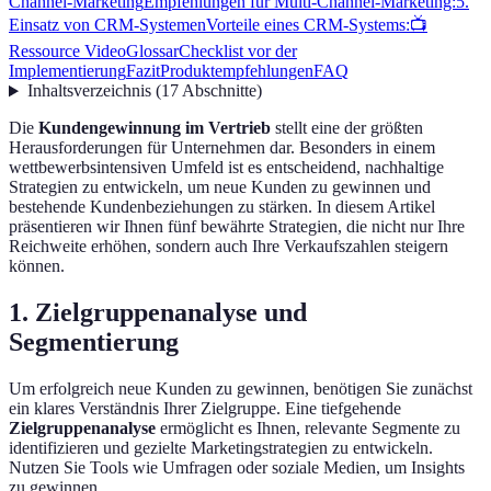
Channel-Marketing
Empfehlungen für Multi-Channel-Marketing:
5.
Einsatz von CRM-Systemen
Vorteile eines CRM-Systems:
📺
Ressource Video
Glossar
Checklist vor der
Implementierung
Fazit
Produktempfehlungen
FAQ
Inhaltsverzeichnis
(
17
Abschnitte
)
Die
Kundengewinnung im Vertrieb
stellt eine der größten
Herausforderungen für Unternehmen dar. Besonders in einem
wettbewerbsintensiven Umfeld ist es entscheidend, nachhaltige
Strategien zu entwickeln, um neue Kunden zu gewinnen und
bestehende Kundenbeziehungen zu stärken. In diesem Artikel
präsentieren wir Ihnen fünf bewährte Strategien, die nicht nur Ihre
Reichweite erhöhen, sondern auch Ihre Verkaufszahlen steigern
können.
1. Zielgruppenanalyse und
Segmentierung
Um erfolgreich neue Kunden zu gewinnen, benötigen Sie zunächst
ein klares Verständnis Ihrer Zielgruppe. Eine tiefgehende
Zielgruppenanalyse
ermöglicht es Ihnen, relevante Segmente zu
identifizieren und gezielte Marketingstrategien zu entwickeln.
Nutzen Sie Tools wie Umfragen oder soziale Medien, um Insights
zu gewinnen.