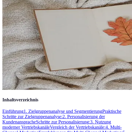
Inhaltsverzeichnis
Einführung
1. Zielgruppenanalyse und Segmentierung
Praktische
Schritte zur Zielgruppenanalyse:
2. Personalisierung der
Kundenansprache
Schritte zur Personalisierung:
3. Nutzung
moderner Vertriebskanäle
Vergleich der Vertriebskanäle:
4. Multi-