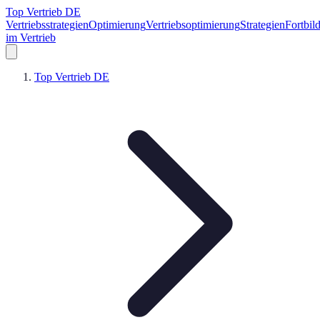
Top Vertrieb DE
Vertriebsstrategien
Optimierung
Vertriebsoptimierung
Strategien
Fortbil
im Vertrieb
Top Vertrieb DE