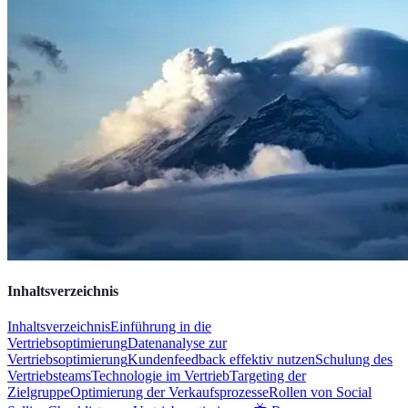
Inhaltsverzeichnis
Inhaltsverzeichnis
Einführung in die
Vertriebsoptimierung
Datenanalyse zur
Vertriebsoptimierung
Kundenfeedback effektiv nutzen
Schulung des
Vertriebsteams
Technologie im Vertrieb
Targeting der
Zielgruppe
Optimierung der Verkaufsprozesse
Rollen von Social