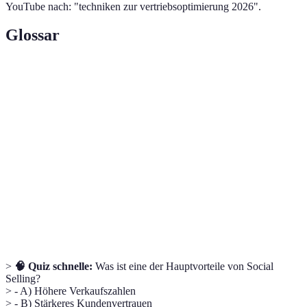
YouTube nach: "techniken zur vertriebsoptimierung 2026".
Glossar
Terme
Definition
Prozess zur Verbesserung der Effizienz
Vertriebsoptimierung
und Effektivität im Vertrieb.
Software zur Verwaltung der
CRM-System
Kundenbeziehungen und Verkaufsdaten.
Verkaufstechnik, die soziale Medien zur
Social Selling
Kundenakquise und -bindung nutzt.
>
🧠 Quiz schnelle:
Was ist eine der Hauptvorteile von Social
Selling?
> - A) Höhere Verkaufszahlen
> - B) Stärkeres Kundenvertrauen