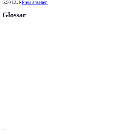
6.50
EUR
Preis ansehen
Glossar
Terme
Définition
Erhöhung der Verkaufszahlen über einen
Umsatzsteigerung
bestimmten Zeitraum.
Vertriebsstrategien, die soziale Medien
Social Selling
nutzen, um Kunden zu gewinnen und zu
binden.
Untersuchung von Marktbedingungen,
Marktanalyse
Unternehmen und Kundenverhalten, um
fundierte Entscheidungen zu treffen.
---