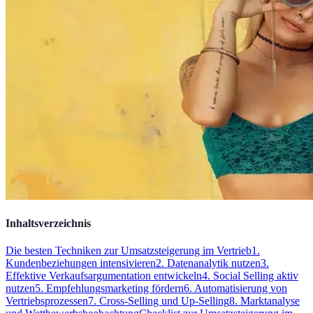
Inhaltsverzeichnis
Die besten Techniken zur Umsatzsteigerung im Vertrieb
1.
Kundenbeziehungen intensivieren
2. Datenanalytik nutzen
3.
Effektive Verkaufsargumentation entwickeln
4. Social Selling aktiv
nutzen
5. Empfehlungsmarketing fördern
6. Automatisierung von
Vertriebsprozessen
7. Cross-Selling und Up-Selling
8. Marktanalyse