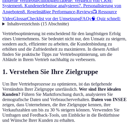
moderne Vertriebstechnologien
Tabelle: Vergleich von CRM-
Systemen
6. Kundenerlebnisse analysieren
7. Personalisierung von
Angeboten
8. Regelmäßige Performance-Reviews
📺 Ressource
Video
Glossar
Checklist vor der Umsetzung
FAQs
🧠 Quiz schnell:
Inhaltsverzeichnis
(
15
Abschnitte
)
Vertriebsoptimierung ist entscheidend für den langfristigen Erfolg
eines Unternehmens. Sie bedeutet nicht nur, den Umsatz zu steigern,
sondern auch, effizienter zu arbeiten, die Kundenbindung zu
erhöhen und die Zufriedenheit zu maximieren. In diesem Artikel
finden Sie praktische Tipps zur Vertriebsoptimierung, um die
Abläufe in Ihrem Vertrieb nachhaltig zu verbessern.
1. Verstehen Sie Ihre Zielgruppe
Um Ihre Vertriebsprozesse zu optimieren, ist das tiefgehende
Verständnis Ihrer Zielgruppe unerlässlich.
Wer sind Ihre idealen
Kunden?
Führen Sie Marktforschung durch, analysieren Sie
demografische Daten und Verbraucherverhalten.
Daten von INSEE
zeigen, dass Unternehmen, die ihre Zielgruppe kennen, ihre
Verkaufszahlen um bis zu 30 % steigern können. Verwenden Sie
Umfragen und Feedback-Tools, um Einblicke in die Bedürfnisse
und Wünsche Ihrer Kunden zu erhalten.