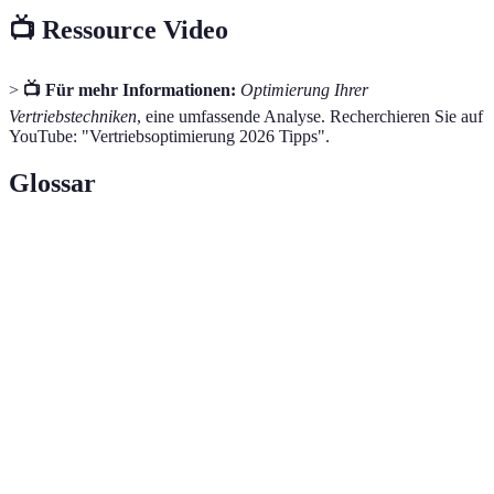
📺 Ressource Video
>
📺 Für mehr Informationen:
Optimierung Ihrer
Vertriebstechniken
, eine umfassende Analyse. Recherchieren Sie auf
YouTube: "Vertriebsoptimierung 2026 Tipps".
Glossar
Terme
Definition
Der Prozess, bei dem Vertriebsabläufe
Vertriebsoptimierung
analysiert und verbessert werden, um die
Effizienz zu steigern.
Ein System zur Verwaltung der
Beziehungen zwischen Unternehmen und
CRM
deren Kunden zur Verbesserung des
Kundenservice.