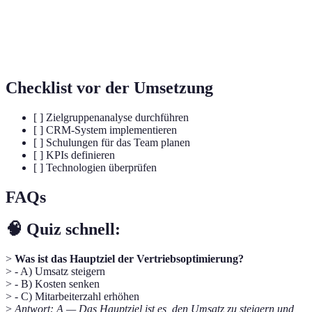
Key Performance Indicator, eine
KPI
Kennzahl zur Bewertung des Erfolges
bestimmter Aktivitäten.
Checklist vor der Umsetzung
[ ] Zielgruppenanalyse durchführen
[ ] CRM-System implementieren
[ ] Schulungen für das Team planen
[ ] KPIs definieren
[ ] Technologien überprüfen
FAQs
🧠 Quiz schnell:
>
Was ist das Hauptziel der Vertriebsoptimierung?
> - A) Umsatz steigern
> - B) Kosten senken
> - C) Mitarbeiterzahl erhöhen
>
Antwort: A — Das Hauptziel ist es, den Umsatz zu steigern und