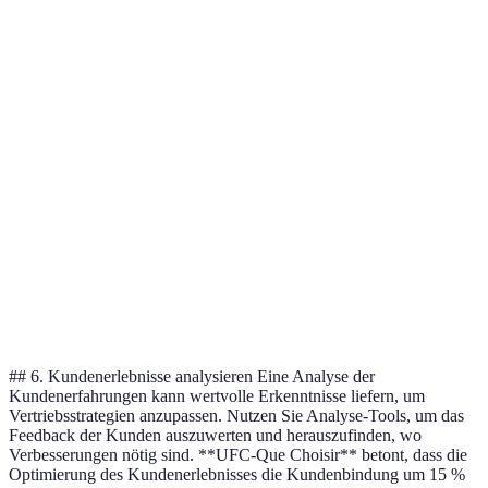
Kriterium
Option A
Option B
Option C
Benutzerfreundlichkeit
Hoch
Mittel
Hoch
Integration
Gut
Exzellent
Mittel
Preismodell
Monatlich
Einmalig
Jahrelang
Kundenservice
24/7
Eingeschränkt
24/7
## 6. Kundenerlebnisse analysieren Eine Analyse der
Kundenerfahrungen kann wertvolle Erkenntnisse liefern, um
Vertriebsstrategien anzupassen. Nutzen Sie Analyse-Tools, um das
Feedback der Kunden auszuwerten und herauszufinden, wo
Verbesserungen nötig sind. **UFC-Que Choisir** betont, dass die
Optimierung des Kundenerlebnisses die Kundenbindung um 15 %