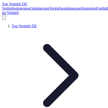
Top Vertrieb DE
Vertriebsstrategien
Optimierung
Vertriebsoptimierung
Strategien
Fortbil
im Vertrieb
Top Vertrieb DE