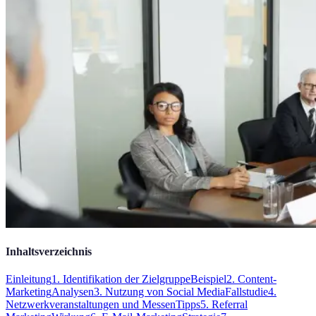
Inhaltsverzeichnis
Einleitung
1. Identifikation der Zielgruppe
Beispiel
2. Content-
Marketing
Analysen
3. Nutzung von Social Media
Fallstudie
4.
Netzwerkveranstaltungen und Messen
Tipps
5. Referral