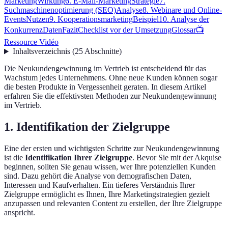
Marketing
Wirkung
6. E-Mail-Marketing
Strategie
7.
Suchmaschinenoptimierung (SEO)
Analyse
8. Webinare und Online-
Events
Nutzen
9. Kooperationsmarketing
Beispiel
10. Analyse der
Konkurrenz
Daten
Fazit
Checklist vor der Umsetzung
Glossar
📺
Ressource Vidéo
Inhaltsverzeichnis
(
25
Abschnitte
)
Die Neukundengewinnung im Vertrieb ist entscheidend für das
Wachstum jedes Unternehmens. Ohne neue Kunden können sogar
die besten Produkte in Vergessenheit geraten. In diesem Artikel
erfahren Sie die effektivsten Methoden zur Neukundengewinnung
im Vertrieb.
1. Identifikation der Zielgruppe
Eine der ersten und wichtigsten Schritte zur Neukundengewinnung
ist die
Identifikation Ihrer Zielgruppe
. Bevor Sie mit der Akquise
beginnen, sollten Sie genau wissen, wer Ihre potenziellen Kunden
sind. Dazu gehört die Analyse von demografischen Daten,
Interessen und Kaufverhalten. Ein tieferes Verständnis Ihrer
Zielgruppe ermöglicht es Ihnen, Ihre Marketingstrategien gezielt
anzupassen und relevanten Content zu erstellen, der Ihre Zielgruppe
anspricht.