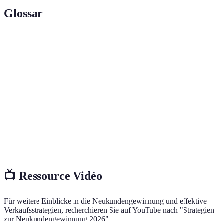
Glossar
Terme
Definition
Ein potenzieller Kunde, der Interesse an einem
Lead
Produkt oder einer Dienstleistung zeigt.
Conversion-
Der Prozentsatz der Nutzer, die eine gewünschte
Rate
Aktion durchführen.
Suchmaschinenoptimierung, um die Sichtbarkeit
SEO
einer Website zu erhöhen.
📺 Ressource Vidéo
Für weitere Einblicke in die Neukundengewinnung und effektive
Verkaufsstrategien, recherchieren Sie auf YouTube nach "Strategien
zur Neukundengewinnung 2026".