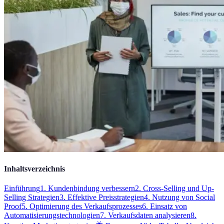
Inhaltsverzeichnis
Einführung
1. Kundenbindung verbessern
2. Cross-Selling und Up-
Selling Strategien
3. Effektive Preisstrategien
4. Nutzung von Social
Proof
5. Optimierung des Verkaufsprozesses
6. Einsatz von
Automatisierungstechnologien
7. Verkaufsdaten analysieren
8.