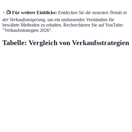
>
📺 Für weitere Einblicke:
Entdecken Sie die neuesten Trends in
der Verkaufssteigerung
, um ein umfassendes Verständnis für
bewährte Methoden zu erhalten. Recherchieren Sie auf YouTube:
"Verkaufsstrategien 2026".
Tabelle: Vergleich von Verkaufsstrategien
Strategie
Vorteile
Nachteile
Eff
Langfristige
Beziehung,
Kundenbindung
Hohe Anfangskosten
Ho
wiederkehrende
Kunden
Höherer Umsatz
Risiko der
Cross-Selling
Mit
pro Kunde
Überforderung
Direkte
Preisdruck auf die
Preisstrategien
Ho