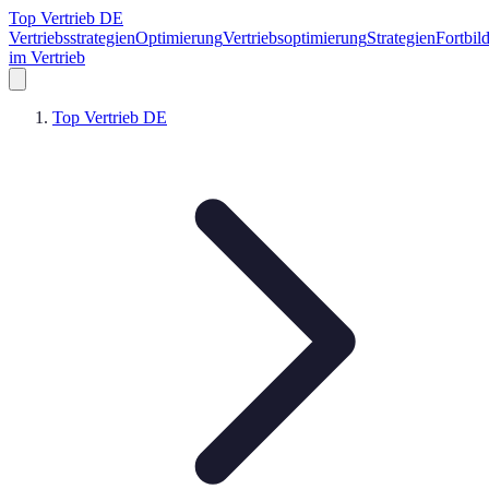
Top Vertrieb DE
Vertriebsstrategien
Optimierung
Vertriebsoptimierung
Strategien
Fortbil
im Vertrieb
Top Vertrieb DE