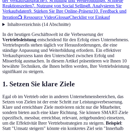
der Verkaufsansprache
5. Schulung und Weiterbildung
6. Schnelle
Reaktionszeiten
7. Nutzung von Social Selling
8. Analysieren Sie
Verkaufsdaten
9. Stärken Sie Ihre Online-Präsenz
10. Feedback und
Iteration
📺 Ressource Video
Glossar
Checklist vor Einkauf
Inhaltsverzeichnis
(
14
Abschnitte
)
In der heutigen Geschäftswelt ist die Verbesserung der
Vertriebsleistung
entscheidend für den Erfolg eines Unternehmens.
Vertriebsprofis stehen täglich vor Herausforderungen, die eine
ständige Anpassung und Weiterbildung erfordern. Ein effektiver
Verkaufsprozess kann den Unterschied zwischen Erfolg und
Misserfolg ausmachen. In diesem Artikel präsentieren wir Ihnen 10
bewährte Techniken, die Ihnen helfen werden, Ihre Vertriebsleistung
signifikant zu steigern.
1. Setzen Sie klare Ziele
Egal ob im Vertrieb oder in anderen Unternehmensbereichen, das
Setzen von Zielen ist der erste Schritt zur Leistungsverbesserung.
Klare und erreichbare Ziele motivieren nicht nur die Mitarbeiter,
sondern bieten auch eine klare Richtung. Sie können SMART-Ziele
(spezifisch, messbar, erreichbar, relevant, zeitgebunden) einsetzen,
um die Effektivität Ihrer Vertriebsstrategien zu steigern.
Beispiel
:
Statt "Umsatz steigern" könnte ein konkretes Ziel sein "Innerhalb