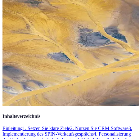
Inhaltsverzeichnis
Einleitung
1. Setzen Sie klare Ziele
2. Nutzen Sie CRM-Software
3.
Implementierung des SPIN-Verkaufsgesprächs
4. Personalisierung