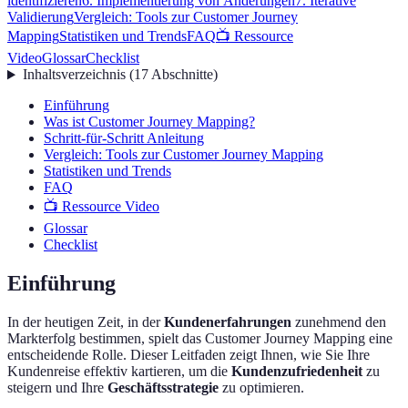
identifizieren
6. Implementierung von Änderungen
7. Iterative
Validierung
Vergleich: Tools zur Customer Journey
Mapping
Statistiken und Trends
FAQ
📺 Ressource
Video
Glossar
Checklist
Inhaltsverzeichnis
(
17
Abschnitte
)
Einführung
Was ist Customer Journey Mapping?
Schritt-für-Schritt Anleitung
Vergleich: Tools zur Customer Journey Mapping
Statistiken und Trends
FAQ
📺 Ressource Video
Glossar
Checklist
Einführung
In der heutigen Zeit, in der
Kundenerfahrungen
zunehmend den
Markterfolg bestimmen, spielt das Customer Journey Mapping eine
entscheidende Rolle. Dieser Leitfaden zeigt Ihnen, wie Sie Ihre
Kundenreise effektiv kartieren, um die
Kundenzufriedenheit
zu
steigern und Ihre
Geschäftsstrategie
zu optimieren.