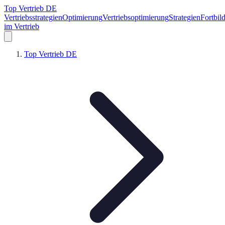
Top Vertrieb DE
Vertriebsstrategien
Optimierung
Vertriebsoptimierung
Strategien
Fortbil
im Vertrieb
Top Vertrieb DE