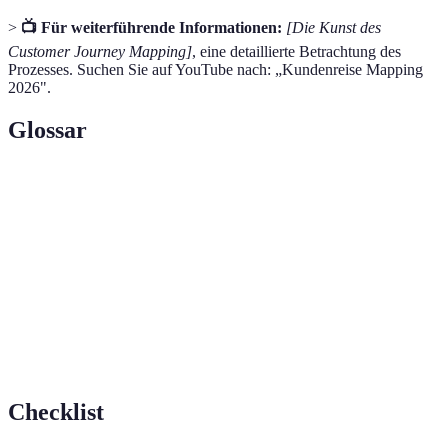
>
📺 Für weiterführende Informationen:
[Die Kunst des
Customer Journey Mapping]
, eine detaillierte Betrachtung des
Prozesses. Suchen Sie auf YouTube nach: „Kundenreise Mapping
2026".
Glossar
Terme
Definition
Jeder Interaktionspunkt eines Kunden mit der
Berührungspunkt
Marke.
Persona
Fiktive Darstellung eines idealen Kunden.
Journey Mapping
Prozess der Darstellung einer Kundenreise.
Checklist