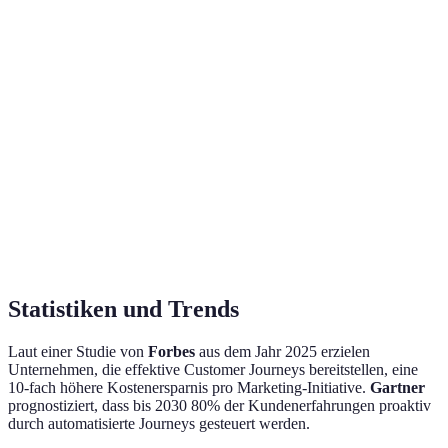
Benutzerfreundlichkeit
Hoch
Mittel
Hoch
Kosten
50€/Monat
30€/Monat
60€/Monat
Integration
Exzellent
Gut
Exzellent
Support
24/7
E-Mail
Chat
Statistiken und Trends
Laut einer Studie von
Forbes
aus dem Jahr 2025 erzielen
Unternehmen, die effektive Customer Journeys bereitstellen, eine
10-fach höhere Kostenersparnis pro Marketing-Initiative.
Gartner
prognostiziert, dass bis 2030 80% der Kundenerfahrungen proaktiv
durch automatisierte Journeys gesteuert werden.