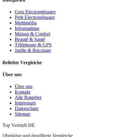
Gros Electroménager
Petit Electroménager
Multimédia
Informatique
Maison & Confort
Beauté & Santé
Téléphonie & GPS
Jardin & Bricolage
Beliebte Vergleiche
Über uns
Über uns
Kontakt
Alle Ratgeber
Impressum
Datenschutz
Sitemap
Top Vertrieb DE
Objektive und detaillierte Vergleiche