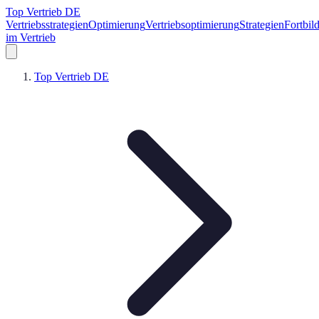
Top Vertrieb DE
Vertriebsstrategien
Optimierung
Vertriebsoptimierung
Strategien
Fortbil
im Vertrieb
Top Vertrieb DE