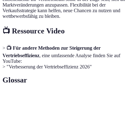
Marktveränderungen anzupassen. Flexibilität bei der
Verkaufsstrategie kann helfen, neue Chancen zu nutzen und
wettbewerbsfähig zu bleiben.
📺 Ressource Video
>
📺 Für andere Methoden zur Steigerung der
Vertriebseffizienz
, eine umfassende Analyse finden Sie auf
YouTube:
> "Verbesserung der Vertriebseffizienz 2026"
Glossar
Term
Definition
Maß für die Effektivität eines Vertriebsteams
Vertriebseffizienz
bei der Generierung von Umsatz mit
verfügbaren Ressourcen.