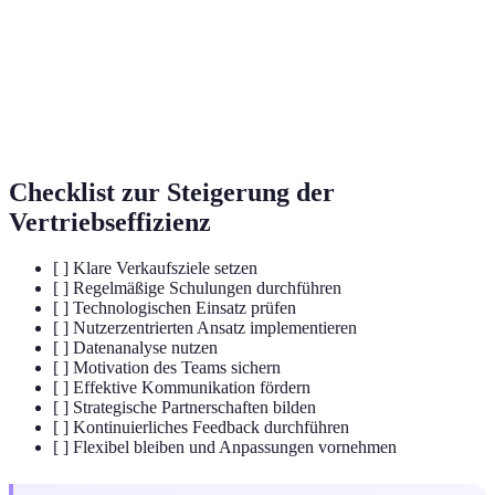
Der Prozess, durch den potenzielle Kunden in
Sales Funnel
zahlende Kunden umgewandelt werden.
Software zur Verwaltung von
CRM-System
Kundenbeziehungen und
Vertriebsinteraktionen.
Checklist zur Steigerung der
Vertriebseffizienz
[ ] Klare Verkaufsziele setzen
[ ] Regelmäßige Schulungen durchführen
[ ] Technologischen Einsatz prüfen
[ ] Nutzerzentrierten Ansatz implementieren
[ ] Datenanalyse nutzen
[ ] Motivation des Teams sichern
[ ] Effektive Kommunikation fördern
[ ] Strategische Partnerschaften bilden
[ ] Kontinuierliches Feedback durchführen
[ ] Flexibel bleiben und Anpassungen vornehmen