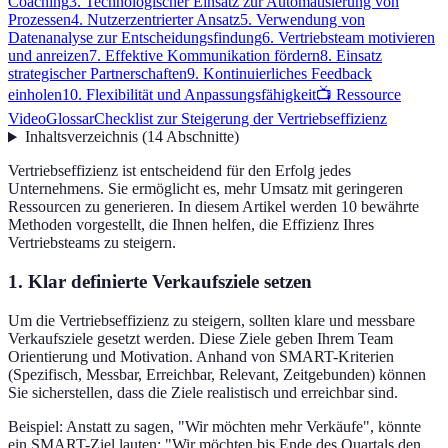
Coaching
3. Technologischer Einsatz zur Automatisierung von
Prozessen
4. Nutzerzentrierter Ansatz
5. Verwendung von
Datenanalyse zur Entscheidungsfindung
6. Vertriebsteam motivieren
und anreizen
7. Effektive Kommunikation fördern
8. Einsatz
strategischer Partnerschaften
9. Kontinuierliches Feedback
einholen
10. Flexibilität und Anpassungsfähigkeit
📺 Ressource
Video
Glossar
Checklist zur Steigerung der Vertriebseffizienz
Inhaltsverzeichnis
(
14
Abschnitte
)
Vertriebseffizienz ist entscheidend für den Erfolg jedes
Unternehmens. Sie ermöglicht es, mehr Umsatz mit geringeren
Ressourcen zu generieren. In diesem Artikel werden 10 bewährte
Methoden vorgestellt, die Ihnen helfen, die Effizienz Ihres
Vertriebsteams zu steigern.
1. Klar definierte Verkaufsziele setzen
Um die Vertriebseffizienz zu steigern, sollten klare und messbare
Verkaufsziele gesetzt werden. Diese Ziele geben Ihrem Team
Orientierung und Motivation. Anhand von SMART-Kriterien
(Spezifisch, Messbar, Erreichbar, Relevant, Zeitgebunden) können
Sie sicherstellen, dass die Ziele realistisch und erreichbar sind.
Beispiel: Anstatt zu sagen, "Wir möchten mehr Verkäufe", könnte
ein SMART-Ziel lauten: "Wir möchten bis Ende des Quartals den