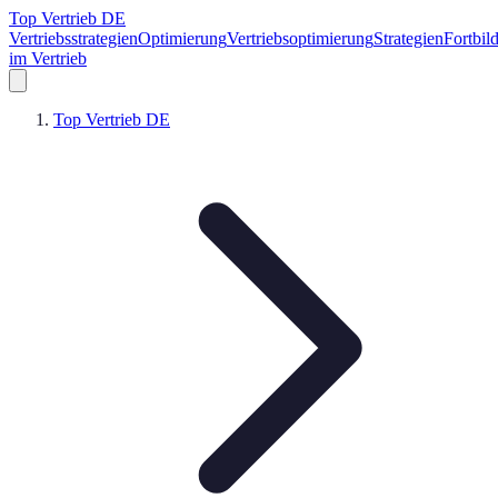
Top Vertrieb DE
Vertriebsstrategien
Optimierung
Vertriebsoptimierung
Strategien
Fortbil
im Vertrieb
Top Vertrieb DE