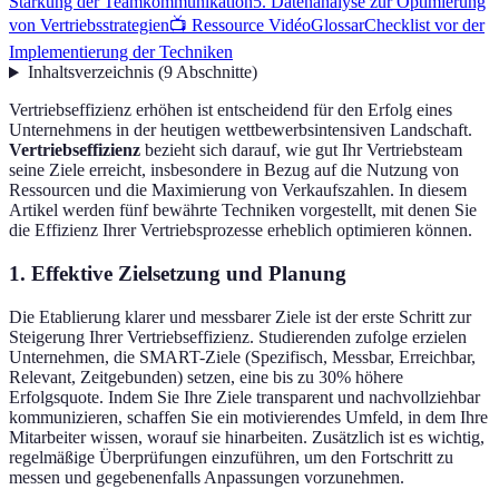
Stärkung der Teamkommunikation
5. Datenanalyse zur Optimierung
von Vertriebsstrategien
📺 Ressource Vidéo
Glossar
Checklist vor der
Implementierung der Techniken
Inhaltsverzeichnis
(
9
Abschnitte
)
Vertriebseffizienz erhöhen ist entscheidend für den Erfolg eines
Unternehmens in der heutigen wettbewerbsintensiven Landschaft.
Vertriebseffizienz
bezieht sich darauf, wie gut Ihr Vertriebsteam
seine Ziele erreicht, insbesondere in Bezug auf die Nutzung von
Ressourcen und die Maximierung von Verkaufszahlen. In diesem
Artikel werden fünf bewährte Techniken vorgestellt, mit denen Sie
die Effizienz Ihrer Vertriebsprozesse erheblich optimieren können.
1. Effektive Zielsetzung und Planung
Die Etablierung klarer und messbarer Ziele ist der erste Schritt zur
Steigerung Ihrer Vertriebseffizienz. Studierenden zufolge erzielen
Unternehmen, die SMART-Ziele (Spezifisch, Messbar, Erreichbar,
Relevant, Zeitgebunden) setzen, eine bis zu 30% höhere
Erfolgsquote. Indem Sie Ihre Ziele transparent und nachvollziehbar
kommunizieren, schaffen Sie ein motivierendes Umfeld, in dem Ihre
Mitarbeiter wissen, worauf sie hinarbeiten. Zusätzlich ist es wichtig,
regelmäßige Überprüfungen einzuführen, um den Fortschritt zu
messen und gegebenenfalls Anpassungen vorzunehmen.