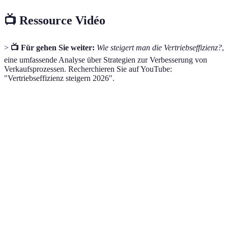
📺 Ressource Vidéo
>
📺 Für gehen Sie weiter:
Wie steigert man die Vertriebseffizienz?
,
eine umfassende Analyse über Strategien zur Verbesserung von
Verkaufsprozessen. Recherchieren Sie auf YouTube:
"Vertriebseffizienz steigern 2026".
Technik
Vorteile
Herausforderungen
Überforderung bei
Effektive
Klarheit und
zu ambitionierten
Zielsetzung
Messbarkeit
Zielen
Nutzung von CRM-
Zentralisierung
Einführungs- und
Systemen
von Kundendaten
Schulungskosten
Regelmäßige
Verbesserung der
Zeitliche Investition