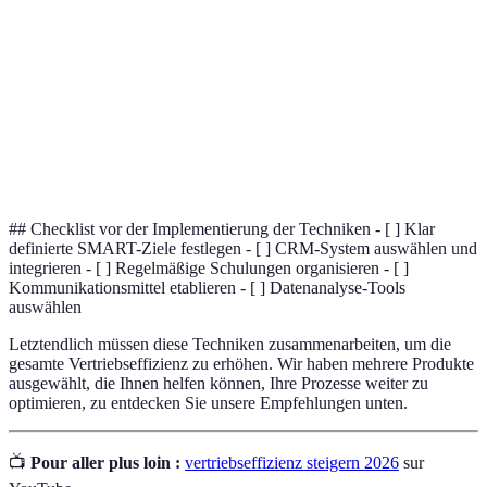
Software zur Verwaltung von
CRM-System
Kundenbeziehungen, die Vertriebsdaten
zentralisiert und analysiert.
Prozess der Auswertung von Zahlen und
Fakten, um Erkenntnisse zu gewinnen, die
Datenanalyse
zur Verbesserung von
Geschäftsentscheidungen beitragen.
## Checklist vor der Implementierung der Techniken - [ ] Klar
definierte SMART-Ziele festlegen - [ ] CRM-System auswählen und
integrieren - [ ] Regelmäßige Schulungen organisieren - [ ]
Kommunikationsmittel etablieren - [ ] Datenanalyse-Tools
auswählen
Letztendlich müssen diese Techniken zusammenarbeiten, um die
gesamte Vertriebseffizienz zu erhöhen. Wir haben mehrere Produkte
ausgewählt, die Ihnen helfen können, Ihre Prozesse weiter zu
optimieren, zu entdecken Sie unsere Empfehlungen unten.
📺
Pour aller plus loin :
vertriebseffizienz steigern 2026
sur