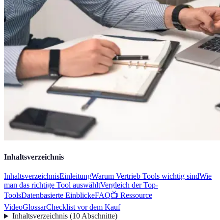
Inhaltsverzeichnis
Inhaltsverzeichnis
Einleitung
Warum Vertrieb Tools wichtig sind
Wie
man das richtige Tool auswählt
Vergleich der Top-
Tools
Datenbasierte Einblicke
FAQ
📺 Ressource
Video
Glossar
Checklist vor dem Kauf
Inhaltsverzeichnis
(
10
Abschnitte
)