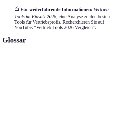
📺 Für weiterführende Informationen:
Vertrieb
Tools im Einsatz 2026
, eine Analyse zu den besten
Tools für Vertriebsprofis. Recherchieren Sie auf
YouTube: "Vertrieb Tools 2026 Vergleich".
Glossar
Terme
Definition
Customer Relationship Management, eine
CRM
Strategie zur Verwaltung von
Kundenbeziehungen
Künstliche Intelligenz, Technologie, die
KI
menschliches Lernen und Logik imitiert
Technologielösung zur Durchführung von
Automatisierung
Aufgaben ohne menschliches Eingreifen