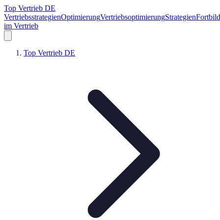
Top Vertrieb DE
Vertriebsstrategien
Optimierung
Vertriebsoptimierung
Strategien
Fortbil
im Vertrieb
Top Vertrieb DE