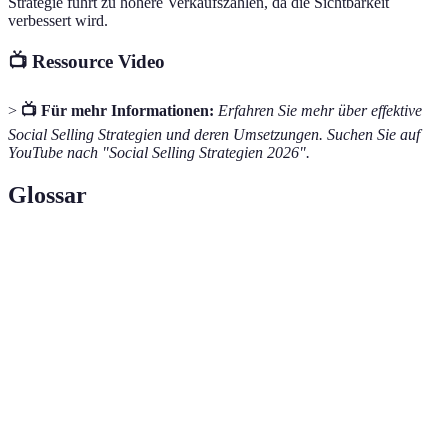
Strategie führt zu höhere Verkaufszahlen, da die Sichtbarkeit
verbessert wird.
📺 Ressource Video
>
📺 Für mehr Informationen:
Erfahren Sie mehr über effektive
Social Selling Strategien und deren Umsetzungen. Suchen Sie auf
YouTube nach "Social Selling Strategien 2026".
Glossar
Terme
Definition
Der Prozess, über soziale Netzwerke
Social Selling
Beziehungen zu potenziellen Kunden
aufzubauen und zu pflegen.
Eine Marketing-Strategie, die auf die
Content
Erstellung und Verbreitung wertvoller Inhalte
Marketing
abzielt, um ein Publikum anzuziehen und zu