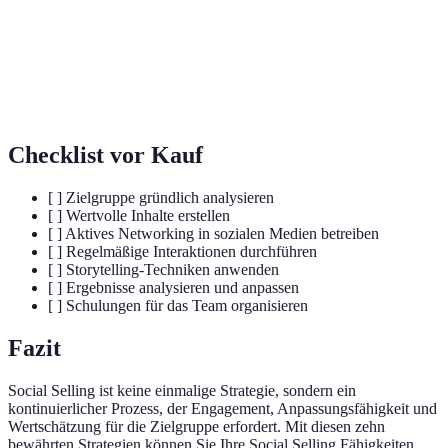
binden.
Die Anpassung von Inhalten und Ansätzen an
Personalisierung
individuelle Bedürfnisse und Interessen von
Kunden.
Checklist vor Kauf
[ ] Zielgruppe gründlich analysieren
[ ] Wertvolle Inhalte erstellen
[ ] Aktives Networking in sozialen Medien betreiben
[ ] Regelmäßige Interaktionen durchführen
[ ] Storytelling-Techniken anwenden
[ ] Ergebnisse analysieren und anpassen
[ ] Schulungen für das Team organisieren
Fazit
Social Selling ist keine einmalige Strategie, sondern ein
kontinuierlicher Prozess, der Engagement, Anpassungsfähigkeit und
Wertschätzung für die Zielgruppe erfordert. Mit diesen zehn
bewährten Strategien können Sie Ihre Social Selling Fähigkeiten