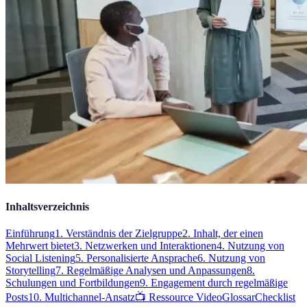
Inhaltsverzeichnis
Einführung
1. Verständnis der Zielgruppe
2. Inhalt, der einen
Mehrwert bietet
3. Netzwerken und Interaktionen
4. Nutzung von
Social Listening
5. Personalisierte Ansprache
6. Nutzung von
Storytelling
7. Regelmäßige Analysen und Anpassungen
8.
Schulungen und Fortbildungen
9. Engagement durch regelmäßige
Posts
10. Multichannel-Ansatz
📺 Ressource Video
Glossar
Checklist