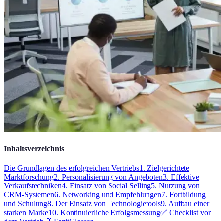
Inhaltsverzeichnis
Die Grundlagen des erfolgreichen Vertriebs
1. Zielgerichtete
Marktforschung
2. Personalisierung von Angeboten
3. Effektive
Verkaufstechniken
4. Einsatz von Social Selling
5. Nutzung von
CRM-Systemen
6. Networking und Empfehlungen
7. Fortbildung
und Schulung
8. Der Einsatz von Technologietools
9. Aufbau einer
starken Marke
10. Kontinuierliche Erfolgsmessung
✅ Checklist vor