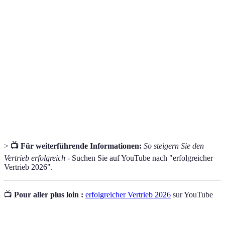
Terme
Definition
CRM-
Software zur Verwaltung und Analyse von
System
Kundenbeziehungen.
Social
Verkaufsstrategie, die soziale Netzwerke einbezieht, um
Selling
Kunden zu gewinnen.
Key Performance Indicators, die die Leistung eines
KPIs
Unternehmens messen.
>
📺 Für weiterführende Informationen:
So steigern Sie den
Vertrieb erfolgreich
- Suchen Sie auf YouTube nach "erfolgreicher
Vertrieb 2026".
📺
Pour aller plus loin :
erfolgreicher Vertrieb 2026
sur YouTube