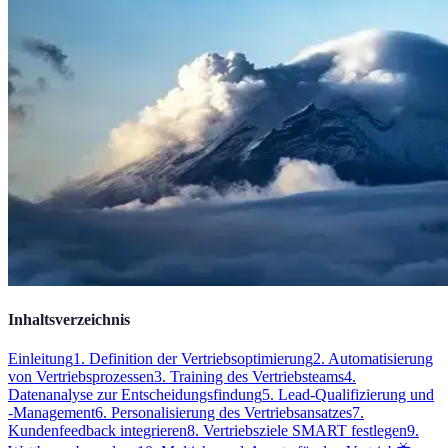
Inhaltsverzeichnis
Einleitung
1. Definition der Vertriebsoptimierung
2. Automatisierung
von Vertriebsprozessen
3. Training des Vertriebsteams
4.
Datenanalyse zur Entscheidungsfindung
5. Lead-Qualifizierung und
-Management
6. Personalisierung des Vertriebsansatzes
7.
Kundenfeedback integrieren
8. Vertriebsziele SMART festlegen
9.