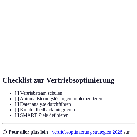
Customer Relationship Management, Systeme
CRM
zur Kundenverwaltung.
Lead-
Prozesse zur Identifizierung und
Management
Nachverfolgung von Interessenten.
Anpassung von Produkten und Ansprache an
Personalisierung
individuelle Kundenbedürfnisse.
Checklist zur Vertriebsoptimierung
[ ] Vertriebsteam schulen
[ ] Automatisierungslösungen implementieren
[ ] Datenanalyse durchführen
[ ] Kundenfeedback integrieren
[ ] SMART-Ziele definieren
📺
Pour aller plus loin :
vertriebsoptimierung strategien 2026
sur