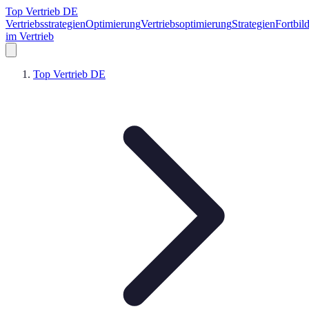
Top Vertrieb DE
Vertriebsstrategien
Optimierung
Vertriebsoptimierung
Strategien
Fortbil
im Vertrieb
Top Vertrieb DE