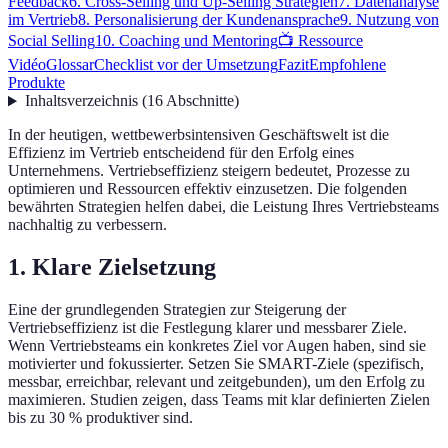
Feedback
6. Cross-Selling und Up-Selling Strategien
7. Datenanalyse
im Vertrieb
8. Personalisierung der Kundenansprache
9. Nutzung von
Social Selling
10. Coaching und Mentoring
📺 Ressource
Vidéo
Glossar
Checklist vor der Umsetzung
Fazit
Empfohlene
Produkte
Inhaltsverzeichnis
(
16
Abschnitte
)
In der heutigen, wettbewerbsintensiven Geschäftswelt ist die
Effizienz im Vertrieb entscheidend für den Erfolg eines
Unternehmens. Vertriebseffizienz steigern bedeutet, Prozesse zu
optimieren und Ressourcen effektiv einzusetzen. Die folgenden
bewährten Strategien helfen dabei, die Leistung Ihres Vertriebsteams
nachhaltig zu verbessern.
1. Klare Zielsetzung
Eine der grundlegenden Strategien zur Steigerung der
Vertriebseffizienz ist die Festlegung klarer und messbarer Ziele.
Wenn Vertriebsteams ein konkretes Ziel vor Augen haben, sind sie
motivierter und fokussierter. Setzen Sie SMART-Ziele (spezifisch,
messbar, erreichbar, relevant und zeitgebunden), um den Erfolg zu
maximieren. Studien zeigen, dass Teams mit klar definierten Zielen
bis zu 30 % produktiver sind.