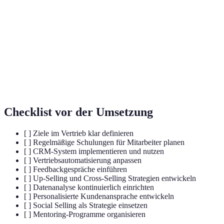
erreichen.
Eine Softwarelösung zur Verwaltung von
CRM-System
Kundenbeziehungen und -interaktionen.
Verkaufsstrategie, um Kunden zusätzliche
Cross-Selling
Produkte anzubieten, die zu ihrem
ursprünglichen Kauf passen.
Checklist vor der Umsetzung
[ ] Ziele im Vertrieb klar definieren
[ ] Regelmäßige Schulungen für Mitarbeiter planen
[ ] CRM-System implementieren und nutzen
[ ] Vertriebsautomatisierung anpassen
[ ] Feedbackgespräche einführen
[ ] Up-Selling und Cross-Selling Strategien entwickeln
[ ] Datenanalyse kontinuierlich einrichten
[ ] Personalisierte Kundenansprache entwickeln
[ ] Social Selling als Strategie einsetzen
[ ] Mentoring-Programme organisieren