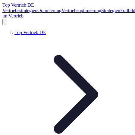
Top Vertrieb DE
Vertriebsstrategien
Optimierung
Vertriebsoptimierung
Strategien
Fortbil
im Vertrieb
Top Vertrieb DE