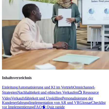
Inhaltsverzeichnis
Einleitung
Automatisierung und KI im Vertrieb
Omnichannel-
Strategien
Nachhaltigkeit und ethisches Verkaufen
📺 Ressource
Video
Verkaufsfähigkeit und Upskilling
Personalisierung der
Kundenerfahrung
Implementation von AR und VR
Glossar
Checklist
vor Implementierung
FAQ
🧠 Quiz rapide