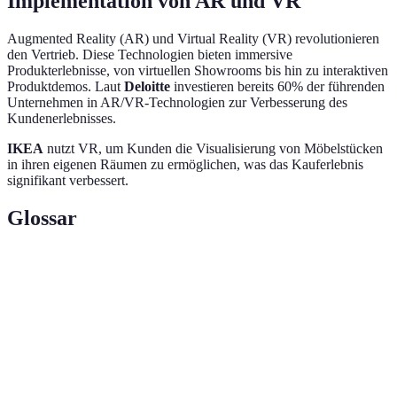
Implementation von AR und VR
Augmented Reality (AR) und Virtual Reality (VR) revolutionieren
den Vertrieb. Diese Technologien bieten immersive
Produkterlebnisse, von virtuellen Showrooms bis hin zu interaktiven
Produktdemos. Laut
Deloitte
investieren bereits 60% der führenden
Unternehmen in AR/VR-Technologien zur Verbesserung des
Kundenerlebnisses.
IKEA
nutzt VR, um Kunden die Visualisierung von Möbelstücken
in ihren eigenen Räumen zu ermöglichen, was das Kauferlebnis
signifikant verbessert.
Glossar
Terme
Definition
Ein integrierter Vertriebsansatz über mehrere
Omnichannel
Kanäle hinweg.
Anpassung von Angeboten an die individuellen
Personalisierung
Bedürfnisse der Kunden.