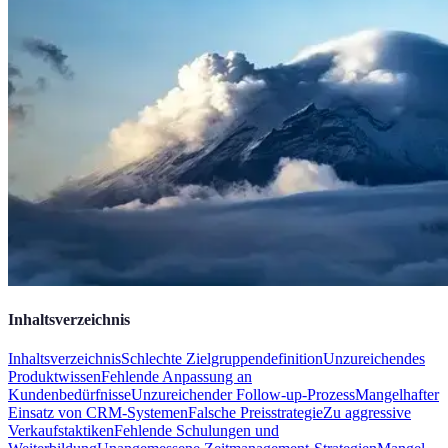
Inhaltsverzeichnis
Inhaltsverzeichnis
Schlechte Zielgruppendefinition
Unzureichendes
Produktwissen
Fehlende Anpassung an
Kundenbedürfnisse
Unzureichender Follow-up-Prozess
Mangelhafter
Einsatz von CRM-Systemen
Falsche Preisstrategie
Zu aggressive
Verkaufstaktiken
Fehlende Schulungen und