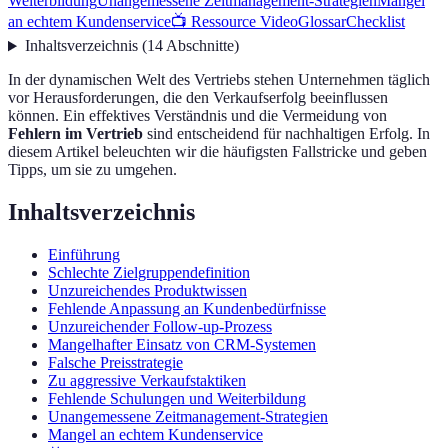
Weiterbildung
Unangemessene Zeitmanagement-Strategien
Mangel
an echtem Kundenservice
📺 Ressource Video
Glossar
Checklist
Inhaltsverzeichnis
(
14
Abschnitte
)
In der dynamischen Welt des Vertriebs stehen Unternehmen täglich
vor Herausforderungen, die den Verkaufserfolg beeinflussen
können. Ein effektives Verständnis und die Vermeidung von
Fehlern im Vertrieb
sind entscheidend für nachhaltigen Erfolg. In
diesem Artikel beleuchten wir die häufigsten Fallstricke und geben
Tipps, um sie zu umgehen.
Inhaltsverzeichnis
Einführung
Schlechte Zielgruppendefinition
Unzureichendes Produktwissen
Fehlende Anpassung an Kundenbedürfnisse
Unzureichender Follow-up-Prozess
Mangelhafter Einsatz von CRM-Systemen
Falsche Preisstrategie
Zu aggressive Verkaufstaktiken
Fehlende Schulungen und Weiterbildung
Unangemessene Zeitmanagement-Strategien
Mangel an echtem Kundenservice