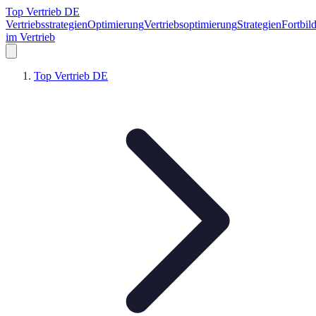
Top Vertrieb DE
Vertriebsstrategien
Optimierung
Vertriebsoptimierung
Strategien
Fortbil
im Vertrieb
Top Vertrieb DE