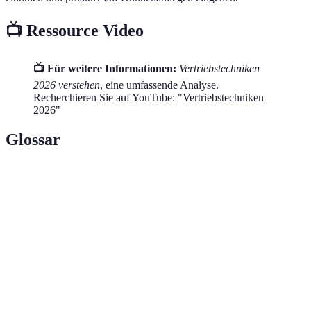
📺 Ressource Video
📺 Für weitere Informationen:
Vertriebstechniken
2026 verstehen
, eine umfassende Analyse.
Recherchieren Sie auf YouTube: "Vertriebstechniken
2026"
Glossar
Terme
Definition
Software zur Verwaltung von
CRM-System
Kundenbeziehungen und -daten.
Ein Werkzeug zur Priorisierung
Eisenhower-Matrix
von Aufgaben gemäß Dringlichkeit.
Aufteilung des Marktes in kleinere