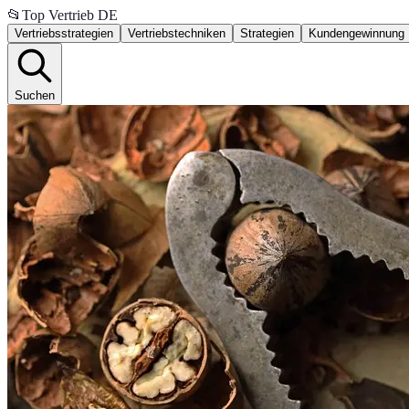
📂
Top Vertrieb DE
Vertriebsstrategien
Vertriebstechniken
Strategien
Kundengewinnung
Suchen