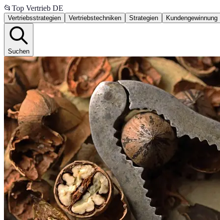
📂
Top Vertrieb DE
Vertriebsstrategien
Vertriebstechniken
Strategien
Kundengewinnung
Suchen